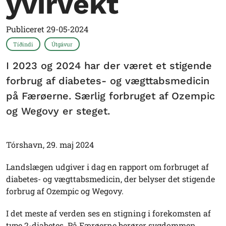
yvirvekt
Publiceret
29-05-2024
Tíðindi
Útgávur
I 2023 og 2024 har der været et stigende
forbrug af diabetes- og vægttabsmedicin
på Færøerne. Særlig forbruget af Ozempic
og Wegovy er steget.
Tórshavn, 29. maj 2024
Landslægen udgiver i dag en rapport om forbruget af
diabetes- og vægttabsmedicin, der belyser det stigende
forbrug af Ozempic og Wegovy.
I det meste af verden ses en stigning i forekomsten af
type 2-diabetes. På Færøerne berører sygdommen