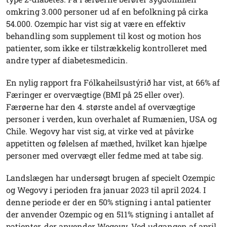
omkring 3.000 personer ud af en befolkning på cirka
54.000. Ozempic har vist sig at være en effektiv
behandling som supplement til kost og motion hos
patienter, som ikke er tilstrækkelig kontrolleret med
andre typer af diabetesmedicin.
En nylig rapport fra Fólkaheilsustýrið har vist, at 66% af
Færinger er overvægtige (BMI på 25 eller over).
Færøerne har den 4. største andel af overvægtige
personer i verden, kun overhalet af Rumænien, USA og
Chile. Wegovy har vist sig, at virke ved at påvirke
appetitten og følelsen af mæthed, hvilket kan hjælpe
personer med overvægt eller fedme med at tabe sig.
Landslægen har undersøgt brugen af specielt Ozempic
og Wegovy i perioden fra januar 2023 til april 2024. I
denne periode er der en 50% stigning i antal patienter
der anvender Ozempic og en 511% stigning i antallet af
patienter, der anvender Wegovy. Ved udgangen af april