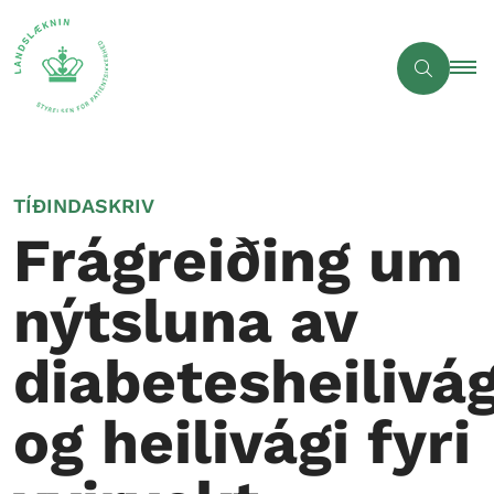
TÍÐINDASKRIV
Frágreiðing um
nýtsluna av
diabetesheilivág
og heilivági fyri