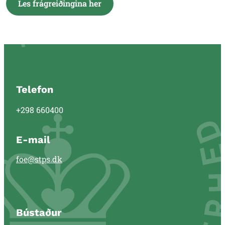
Les frágreiðingina her
Telefon
+298 660400
E-mail
foe@stps.dk
Bústaður