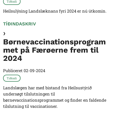
Tíðindi
Heilsulýsing Landslæknans fyri 2024 er nú útkomin.
TÍÐINDASKRIV
Børnevaccinationsprogram
met på Færøerne frem til
2024
Publiceret
02-09-2024
Tíðindi
Landslægen har med bistand fra Heilsustýrið
undersøgt tilslutningen til
børnevaccinationsprogrammet og finder en faldende
tilslutning til vaccinationer.