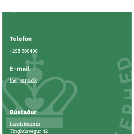
Telefon
+298 660400
E-mail
foe@stps.dk
Bústaður
Landslæknin
Tinghúsvegur 42