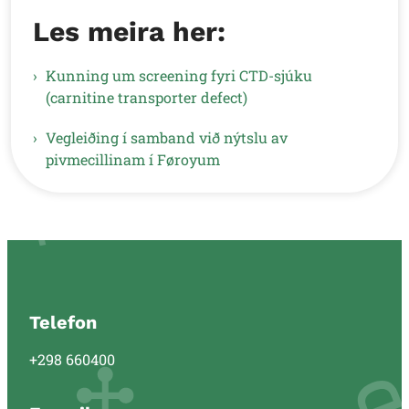
Les meira her:
Kunning um screening fyri CTD-sjúku
(carnitine transporter defect)
Vegleiðing í samband við nýtslu av
pivmecillinam í Føroyum
Telefon
+298 660400