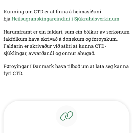
Kunning um CTD er at finna á heimasíðuni
hjá
Heilsugranskingareindini í Sjúkrahúsverkinum
.
Harumframt er ein faldari, sum ein bólkur av serkønum
fakfólkum hava skrivað á donskum og føroyskum.
Faldarin er skrivaður við atliti at kunna CTD-
sjúklingar, avvarðandi og onnur áhugað.
Føroyingar í Danmark hava tilboð um at lata seg kanna
fyri CTD.