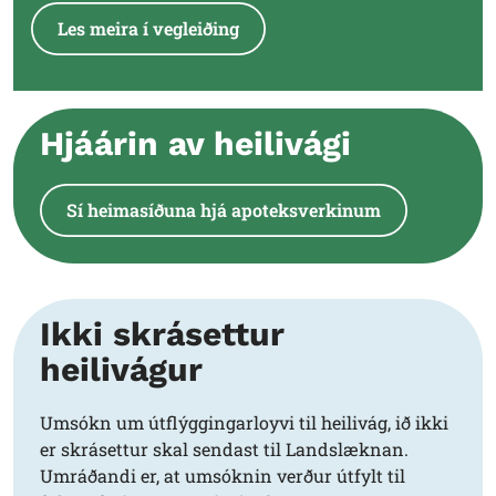
Les meira í vegleiðing
Hjáárin av heilivági
Sí heimasíðuna hjá apoteksverkinum
Ikki skrásettur
heilivágur
Umsókn um útflýggingarloyvi til heilivág, ið ikki
er skrásettur skal sendast til Landslæknan.
Umráðandi er, at umsóknin verður útfylt til