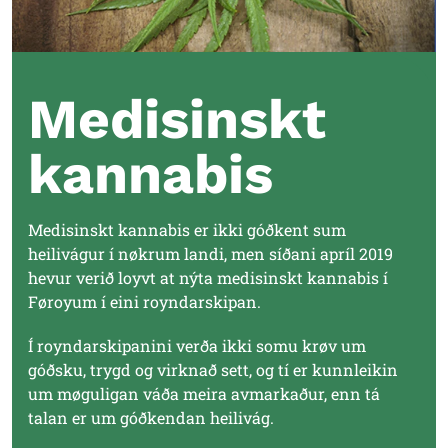
Medisinskt
kannabis
Medisinskt kannabis er ikki góðkent sum
heilivágur í nøkrum landi, men síðani apríl 2019
hevur verið loyvt at nýta medisinskt kannabis í
Føroyum í eini royndarskipan.
Í royndarskipanini verða ikki somu krøv um
góðsku, trygd og virknað sett, og tí er kunnleikin
um møguligan váða meira avmarkaður, enn tá
talan er um góðkendan heilivág.