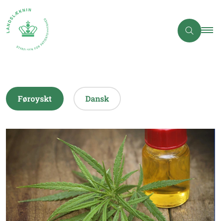
Føroyskt
Dansk