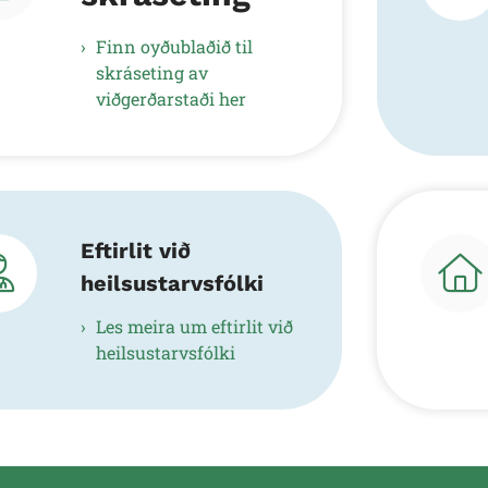
Finn oyðublaðið til
skráseting av
viðgerðarstaði her
Eftirlit við
heilsustarvsfólki
Les meira um eftirlit við
heilsustarvsfólki