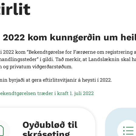
irlit
li 2022 kom kunngerðin um heilsu
li 2022 kom “Bekendtgørelse for Færøerne om registrering a
handlingssteder” í gildi. Tað merkir, at Landslæknin skal hav
og privatum viðgerðarstøðum.
n byrjaði at gera eftirlitsvitjanir á heysti í 2022.
ekendtgørelsen træder i kraft 1. juli 2022
Oyðubløð til
skráseting