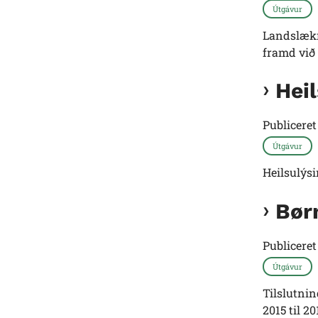
Útgávur
Landslækni
framd við
Hei
Publicere
Útgávur
Heilsulýs
Bør
Publicere
Útgávur
Tilslutnin
2015 til 2