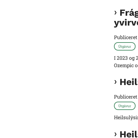
Frág
yvirv
Publicere
Útgávur
I 2023 og 
Ozempic o
Hei
Publicere
Útgávur
Heilsulýs
Hei