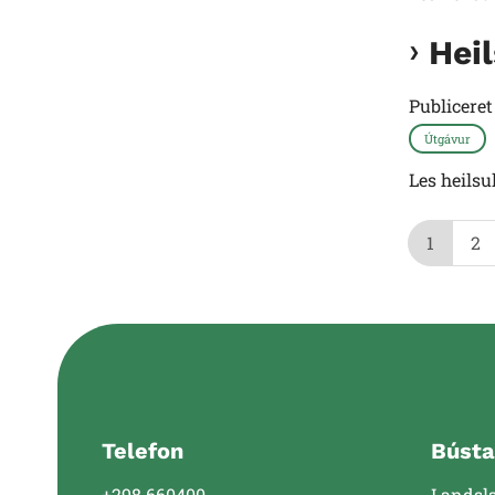
Hei
Publicere
Útgávur
Les heils
1
2
Telefon
Bústa
+298 660400
Landsl