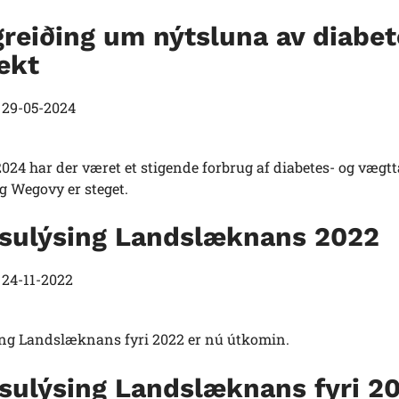
reiðing um nýtsluna av diabetes
ekt
t
29-05-2024
2024 har der været et stigende forbrug af diabetes- og væg
g Wegovy er steget.
lsulýsing Landslæknans 2022
t
24-11-2022
ing Landslæknans fyri 2022 er nú útkomin.
lsulýsing Landslæknans fyri 2