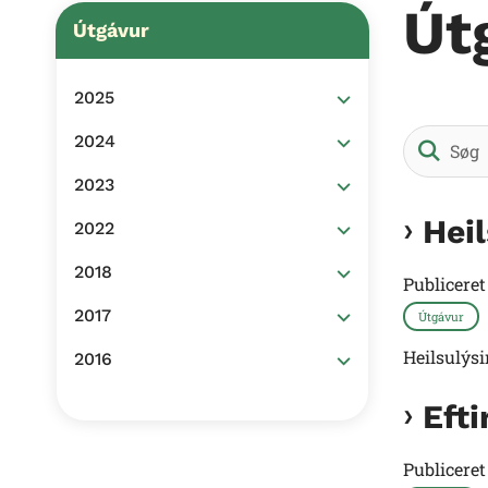
Út
Útgávur
2025
2024
2023
Hei
2022
2018
Publicere
2017
Útgávur
Heilsulýs
2016
Efti
Publicere