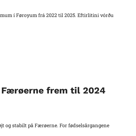
imum í Føroyum frá 2022 til 2025. Eftirlitini vórðu
Færøerne frem til 2024
øjt og stabilt på Færøerne. For fødselsårgangene