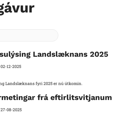
gávur
Søg
lsulýsing Landslæknans 2025
t
02-12-2025
ing Landslæknans fyri 2025 er nú útkomin.
rmetingar frá eftirlitsvitjanum
t
27-08-2025