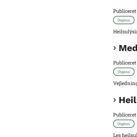
Publicere
Útgávur
Heilsulýs
Med
Publicere
Útgávur
Vejlednin
Hei
Publicere
Útgávur
Les heils