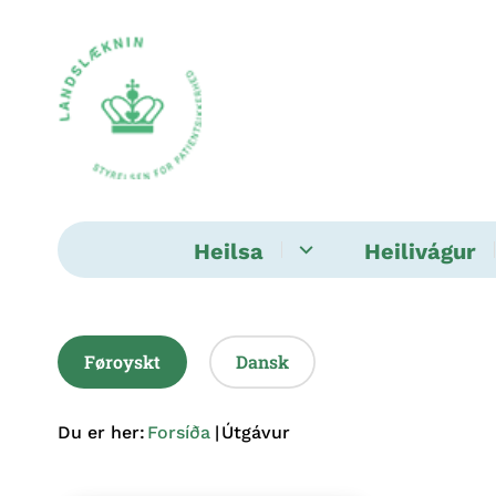
Heilsa
Heilivágur
Føroyskt
Dansk
Du er her:
Forsíða
Útgávur