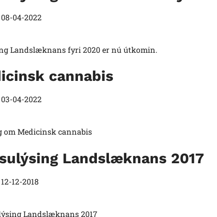
t
08-04-2022
ing Landslæknans fyri 2020 er nú útkomin.
icinsk cannabis
t
03-04-2022
g om Medicinsk cannabis
lsulýsing Landslæknans 2017
t
12-12-2018
ulýsing Landslæknans 2017