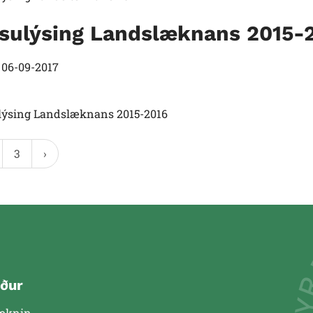
lsulýsing Landslæknans 2015-
t
06-09-2017
ulýsing Landslæknans 2015-2016
3
ður
æknin