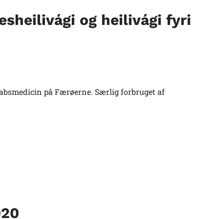
heilivági og heilivági fyri
ttabsmedicin på Færøerne. Særlig forbruget af
020