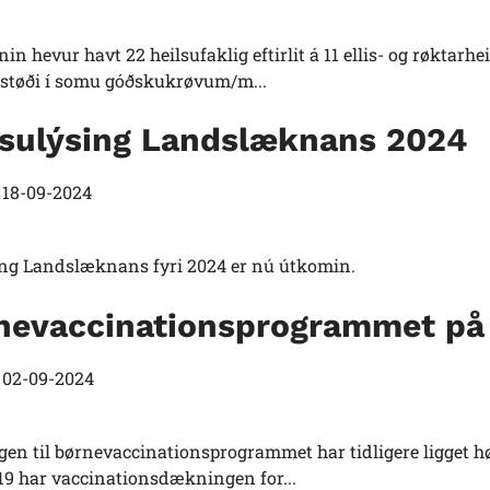
n hevur havt 22 heilsufaklig eftirlit á 11 ellis- og røktarhe
 støði í somu góðskukrøvum/m...
lsulýsing Landslæknans 2024
t
18-09-2024
ing Landslæknans fyri 2024 er nú útkomin.
nevaccinationsprogrammet på 
t
02-09-2024
gen til børnevaccinationsprogrammet har tidligere ligget h
019 har vaccinationsdækningen for...