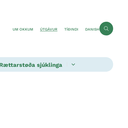
UM OKKUM
ÚTGÁVUR
TÍÐINDI
DANISH
Rættarstøða sjúklinga