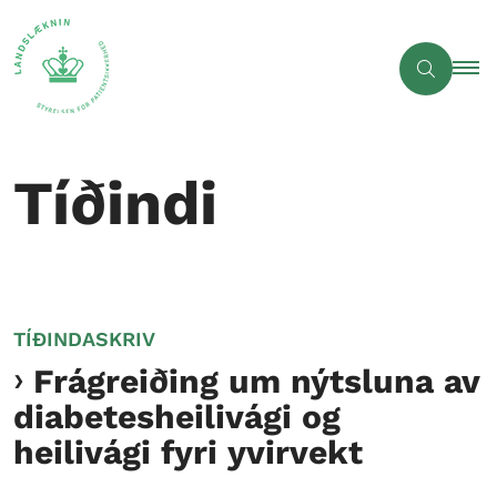
Tíðindi
TÍÐINDASKRIV
Frágreiðing um nýtsluna av
diabetesheilivági og
heilivági fyri yvirvekt