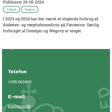
Publiceret
29-05-2024
Tíðindi
Útgávur
I 2023 og 2024 har der været et stigende forbrug af
diabetes- og vægttabsmedicin på Færøerne. Særlig
forbruget af Ozempic og Wegovy er steget.
Telefon
+298 660400
E-mail
foe@stps.dk