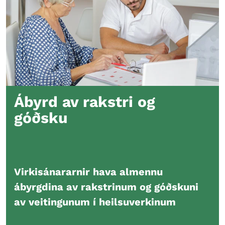
Ábyrd av rakstri og
góðsku
Virkisánararnir hava almennu
ábyrgdina av rakstrinum og góðskuni
av veitingunum í heilsuverkinum