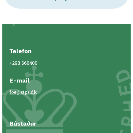
Telefon
+298 660400
E-mail
foe@stps.dk
Bústaður