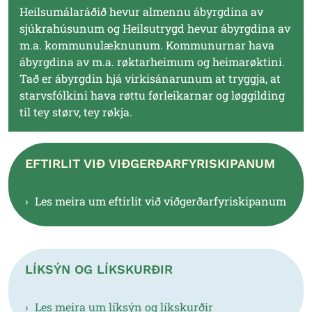
Heilsumálaráðið hevur almennu ábyrgdina av
sjúkrahúsunum og Heilsutrygd hevur ábyrgdina av
m.a. kommunulæknunum. Kommunurnar hava
ábyrgdina av m.a. røktarheimum og heimarøktini.
Tað er ábyrgdin hjá virkisánarunum at tryggja, at
starvsfólkini hava røttu førleikarnar og løggilding
til tey størv, tey røkja.
EFTIRLIT VIÐ VIÐGERÐARFYRISKIPANUM
Les meira um eftirlit við viðgerðarfyriskipanum
LÍKSÝN OG LÍKSKURÐIR
Les meira um líksýn og líkskurðir