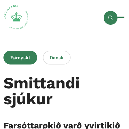
Føroyskt
Dansk
Smittandi
sjúkur
Farsóttarøkið varð yvirtikið