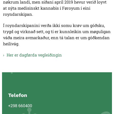
nøkrum landi, men síðani apríl 2019 hevur verið loyvt
at nýta medisinskt kannabis í Føroyum í eini
royndarskipan.
Í royndarskipanini verða ikki somu krøv um góðsku,
trygd og virknað sett, og tí er kunnleikin um møguligan
váða meira avmarkaður, enn tá talan er um góðkendan
heilivág.
Her er dagførda vegleiðingin
Telefon
+298 660400