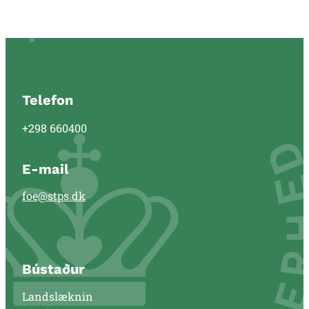
Telefon
+298 660400
E-mail
foe@stps.dk
Bústaður
Landslæknin