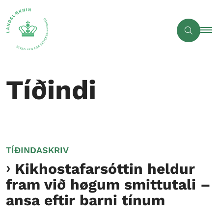
Tíðindi
TÍÐINDASKRIV
Kikhostafarsóttin heldur
fram við høgum smittutali –
ansa eftir barni tínum