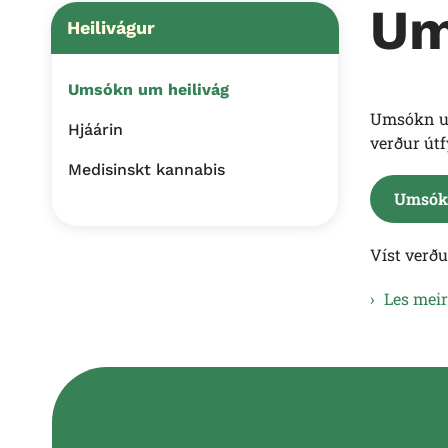
Um
Heilivágur
Umsókn um heilivág
Umsókn um
Hjáárin
verður útfy
Medisinskt kannabis
Umsókn
Víst verð
Les mei