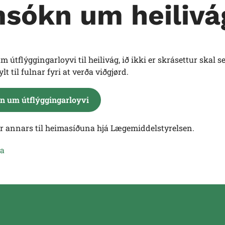
sókn um heilivá
 útflýggingarloyvi
til heilivág, ið ikki er skrásettur sk
lt til fulnar fyri at verða viðgjørd.
 um útflýggingarloyvi
ur annars til heimasíðuna hjá
Lægemiddelstyrelsen
.
ra