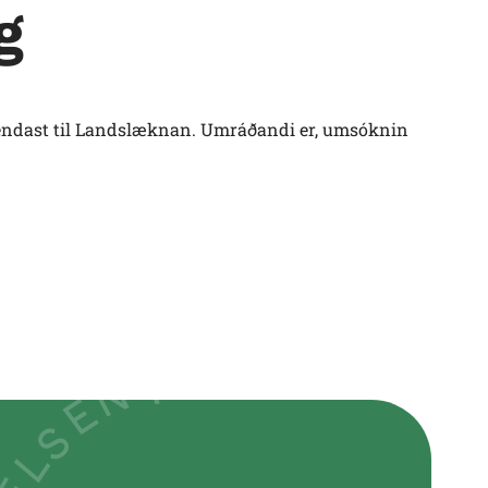
g
al sendast til Landslæknan. Umráðandi er, umsóknin