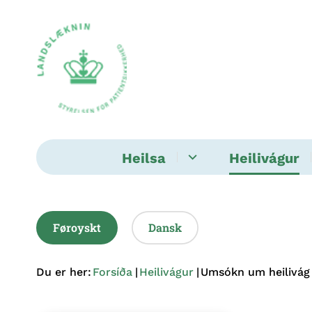
Heilsa
Heilivágur
Føroyskt
Dansk
Du er her:
Forsíða
Heilivágur
Umsókn um heilivág