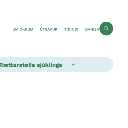
UM OKKUM
ÚTGÁVUR
TÍÐINDI
DANISH
Rættarstøða sjúklinga