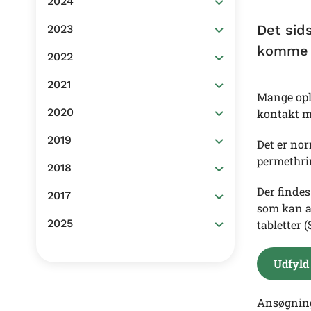
2024
Det sid
2023
komme a
2022
2021
Mange ople
2020
kontakt m
2019
Det er nor
permethri
2018
Der finde
2017
som kan a
2025
tabletter 
Udfyld
Ansøgning