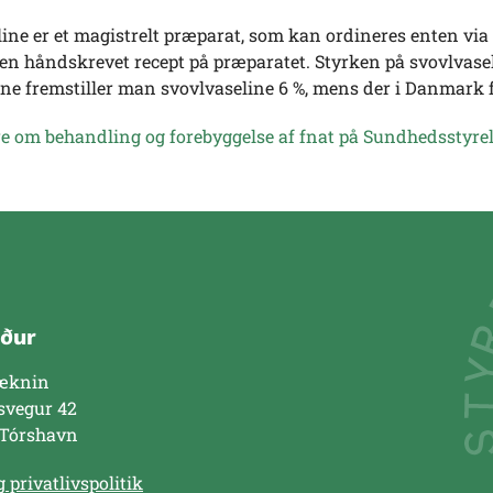
ine er et magistrelt præparat, som kan ordineres enten via te
en håndskrevet recept på præparatet. Styrken på svovlvaselin
e fremstiller man svovlvaseline 6 %, mens der i Danmark fr
e om behandling og forebyggelse af fnat på Sundhedsstyr
ður
æknin
svegur 42
 Tórshavn
 privatlivspolitik