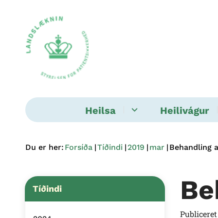
Heilsa
Heilivágur
Du er her:
Forsíða
Tíðindi
2019
mar
Behandling a
Be
Tíðindi
Publicere