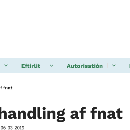
Eftirlit
Autorisatión
f fnat
handling af fnat
t
06-03-2019