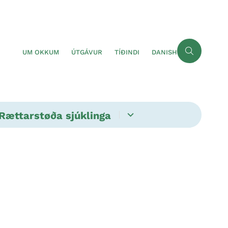
UM OKKUM
ÚTGÁVUR
TÍÐINDI
DANISH
Rættarstøða sjúklinga