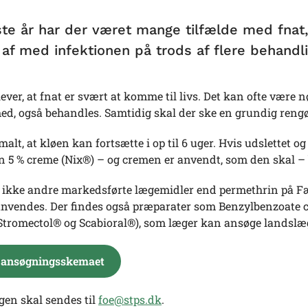
ste år har der været mange tilfælde med fna
f med infektionen på trods af flere behandli
ver, at fnat er svært at komme til livs. Det kan ofte være n
ed, også behandles. Samtidig skal der ske en grundig reng
malt, at kløen kan fortsætte i op til 6 uger. Hvis udslettet 
n 5 % creme (Nix®) – og cremen er anvendt, som den skal –
s ikke andre markedsførte lægemidler end permethrin på Fæ
nvendes. Der findes også præparater som Benzylbenzoate c
(Stromectol® og Scabioral®), som læger kan ansøge landslæge
 ansøgningsskemaet
en skal sendes til
foe@stps.dk
.