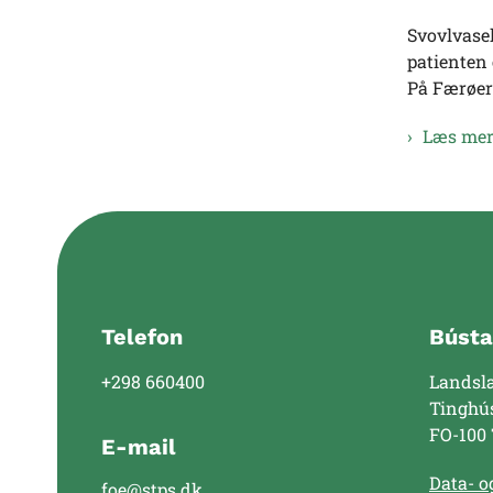
Svovlvasel
patienten 
På Færøern
Læs mer
Telefon
Bústa
+298 660400
Landsl
Tinghú
FO-100
E-mail
Data- og
foe@stps.dk