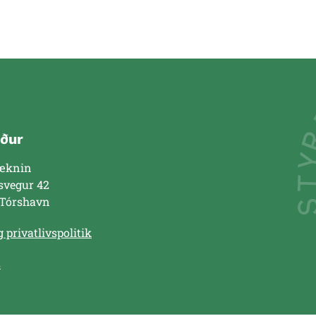
ður
æknin
svegur 42
 Tórshavn
 privatlivspolitik
s