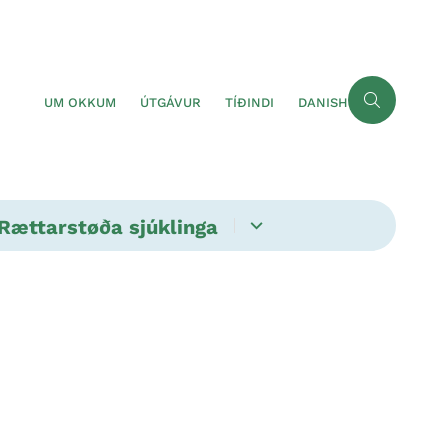
UM OKKUM
ÚTGÁVUR
TÍÐINDI
DANISH
Rættarstøða sjúklinga