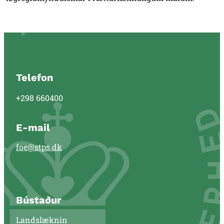
Telefon
+298 660400
E-mail
foe@stps.dk
Bústaður
Landslæknin