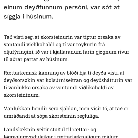
einum deyðfunnum persóni, var sót at
síggja í húsinum.
Tað vísti seg, at skorsteinurin var tiptur orsaka av
vantandi viðlíkahaldi og tí var roykurin frá
oljufýringini, ið var í kjallaranum farin gjøgnum rivur
til aðrar partar av húsinum.
Rættarkemisk kanning av blóði hjá tí deyða vísti, at
deyðsorsøkin var kolsúrniseitran og deyðshátturin var
tí vanlukka orsaka av vantandi viðlíkahaldi av
skorsteininum.
Vanlukkan hendir sera sjáldan, men vísir tó, at tað er
umráðandi at sópa skorsteinin regluliga.
Landslæknin veitir stuðul til rættar- og
løgreglumynduleikar í rættarlæknaligum málum.