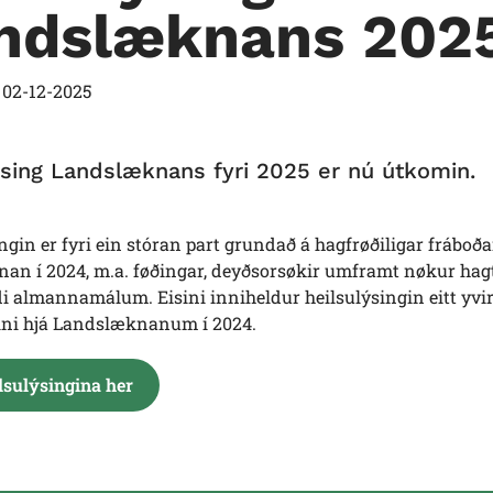
ndslæknans 202
t
02-12-2025
ýsing Landslæknans fyri 2025 er nú útkomin.
ngin er fyri ein stóran part grundað á hagfrøðiligar fráboðan
an í 2024, m.a. føðingar, deyðsorsøkir umframt nøkur hag
i almannamálum. Eisini inniheldur heilsulýsingin eitt yvirl
ini hjá Landslæknanum í 2024.
lsulýsingina her