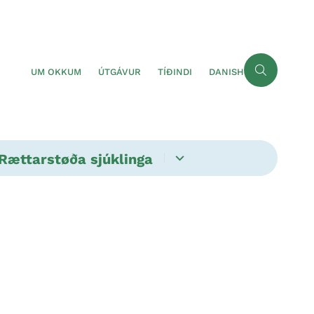
UM OKKUM
ÚTGÁVUR
TÍÐINDI
DANISH
Rættarstøða sjúklinga