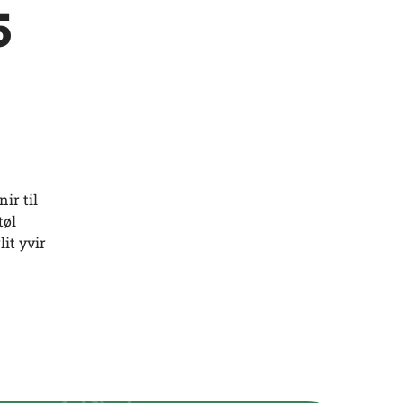
5
ir til
tøl
it yvir