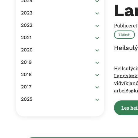
2024
La
2023
2022
Publicere
Tíðindi
2021
Heilsul
2020
2019
Heilsulýsi
2018
Landslækn
viðvíkjand
2017
arbeiðsøk
2025
Les hei