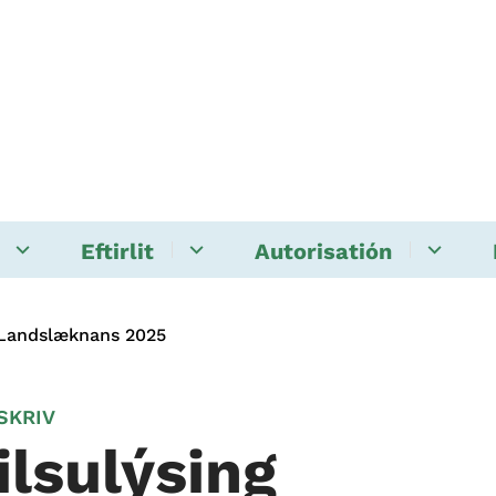
Eftirlit
Autorisatión
 Landslæknans 2025
SKRIV
ilsulýsing