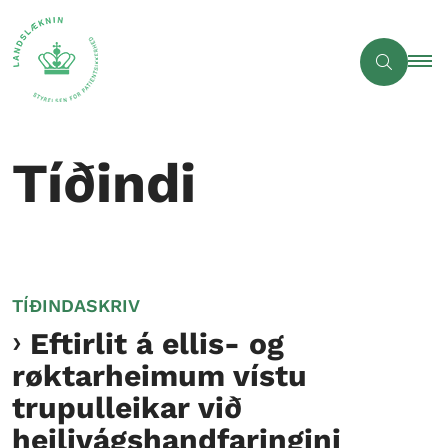
Tíðindi
TÍÐINDASKRIV
Eftirlit á ellis- og
røktarheimum vístu
trupulleikar við
heilivágshandfaringini