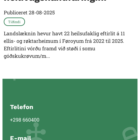
Publiceret
28-08-2025
Tíðindi
Landslæknin hevur havt 22 heilsufaklig eftirlit á 11
ellis- og røktarheimum í Føroyum frá 2022 til 2025.
Eftirlitini vórðu framd við støði í somu
góðskukrøvum/m...
Telefon
+298 660400
E-mail