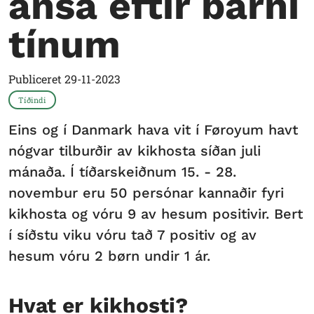
ansa eftir barni
tínum
Publiceret
29-11-2023
Tíðindi
Eins og í Danmark hava vit í Føroyum havt
nógvar tilburðir av kikhosta síðan juli
mánaða. Í tíðarskeiðnum 15. - 28.
novembur eru 50 persónar kannaðir fyri
kikhosta og vóru 9 av hesum positivir. Bert
í síðstu viku vóru tað 7 positiv og av
hesum vóru 2 børn undir 1 ár.
Hvat er kikhosti?