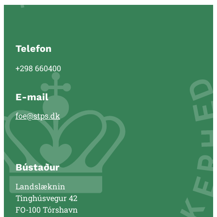
Telefon
+298 660400
E-mail
foe@stps.dk
Bústaður
Landslæknin
Tinghúsvegur 42
FO-100 Tórshavn