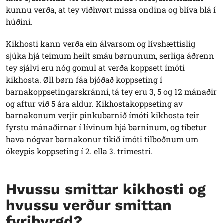
kunnu verða, at tey viðhvørt missa ondina og blíva blá í
húðini.
Kikhosti kann verða ein álvarsom og lívshættislig
sjúka hjá teimum heilt smáu børnunum, serliga áðrenn
tey sjálvi eru nóg gomul at verða koppsett ímóti
kikhosta. Øll børn fáa bjóðað koppseting í
barnakoppsetingarskránni, tá tey eru 3, 5 og 12 mánaðir
og aftur við 5 ára aldur. Kikhostakoppseting av
barnakonum verjir pinkubarnið ímóti kikhosta teir
fyrstu mánaðirnar í lívinum hjá barninum, og tíbetur
hava nógvar barnakonur tikið ímóti tilboðnum um
ókeypis koppseting í 2. ella 3. trimestri.
Hvussu smittar kikhosti og
hvussu verður smittan
fyribyrgd?