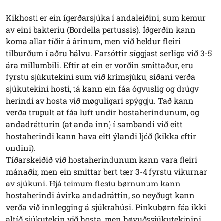
Kikhosti er ein ígerðarsjúka í andaleiðini, sum kemur
av eini bakteriu (Bordella pertussis). Íðgerðin kann
koma allar tíðir á árinum, men við heldur fleiri
tilburðum í aðru hálvu. Farsóttir síggjast serliga við 3-5
ára millumbili. Eftir at ein er vorðin smittaður, eru
fyrstu sjúkutekini sum við krímsjúku, síðani verða
sjúkutekini hosti, tá kann ein fáa ógvuslig og drúgv
herindi av hosta við møguligari spýggju. Tað kann
verða trupult at fáa luft undir hostaherindunum, og
andadrátturin (at anda inn) í sambandi við eitt
hostaherindi kann hava eitt ýlandi ljóð (kikka eftir
ondini).
Tíðarskeiðið við hostaherindunum kann vara fleiri
mánaðir, men ein smittar bert tær 3-4 fyrstu vikurnar
av sjúkuni. Hjá teimum flestu børnunum kann
hostaherindi ávirka andadráttin, so neyðugt kann
verða við innlegging á sjúkrahúsi. Pinkubørn fáa ikki
altíð sjúkutekin við hosta, men høvuðssjúkutekinini