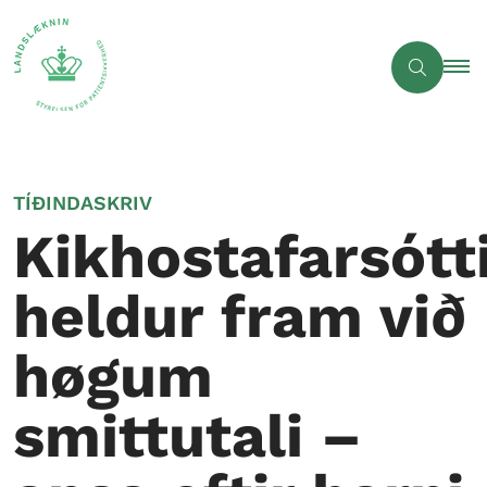
TÍÐINDASKRIV
Kikhostafarsótt
heldur fram við
høgum
smittutali –