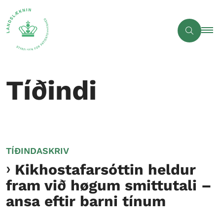
Tíðindi
TÍÐINDASKRIV
Kikhostafarsóttin heldur
fram við høgum smittutali –
ansa eftir barni tínum