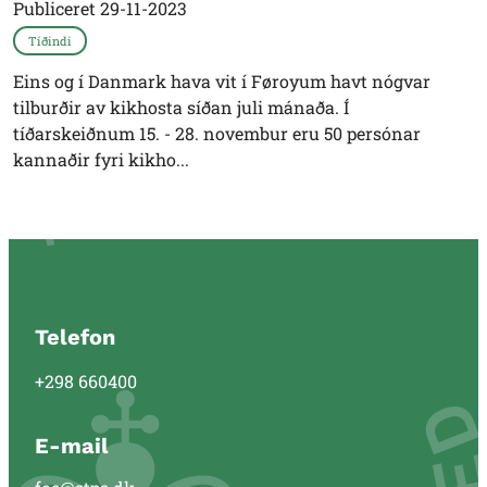
Publiceret
29-11-2023
Tíðindi
Eins og í Danmark hava vit í Føroyum havt nógvar
tilburðir av kikhosta síðan juli mánaða. Í
tíðarskeiðnum 15. - 28. novembur eru 50 persónar
kannaðir fyri kikho...
Telefon
+298 660400
E-mail