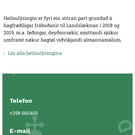
Heilsulýsingin er fyri ein stóran part grundað á
hagfrøðiligar fráboðanir til Landslæknan í 2018 og
2019, m.a. føðingar, deyðsorsøkir, smittandi sjúkur
umframt nøkur hagtøl viðvíkjandi almannamálum.
Les alla heilsulýsingina
Telefon
+298 660400
E-mail