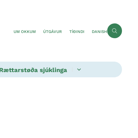
UM OKKUM
ÚTGÁVUR
TÍÐINDI
DANISH
Rættarstøða sjúklinga