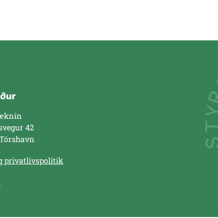
ður
æknin
svegur 42
 Tórshavn
 privatlivspolitik
s