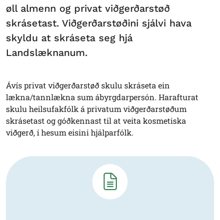
øll almenn og privat viðgerðarstøð
skrásetast. Viðgerðarstøðini sjálvi hava
skyldu at skráseta seg hjá
Landslæknanum.
Ávís privat viðgerðarstøð skulu skráseta ein
lækna/tannlækna sum ábyrgdarpersón. Harafturat
skulu heilsufakfólk á privatum viðgerðarstøðum
skrásetast og góðkennast til at veita kosmetiska
viðgerð, í hesum eisini hjálparfólk.