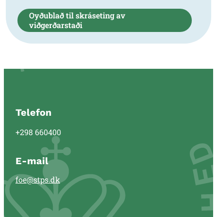
Oyðublað til skráseting av
viðgerðarstaði
Telefon
+298 660400
E-mail
foe@stps.dk