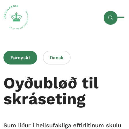
Føroyskt
Dansk
Oyðubløð til
skráseting
Sum liður í heilsufakliga eftirlitinum skulu