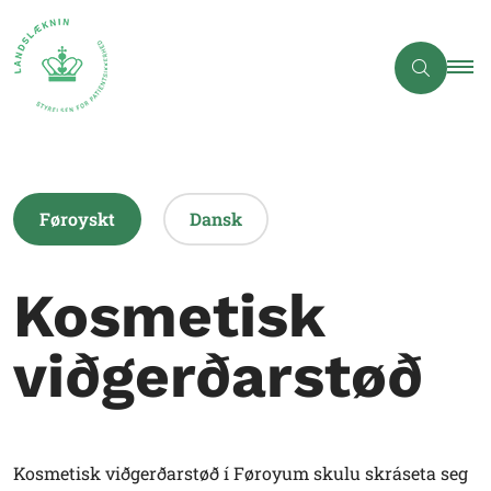
Føroyskt
Dansk
Kosmetisk
viðgerðarstøð
Kosmetisk viðgerðarstøð í Føroyum skulu skráseta seg