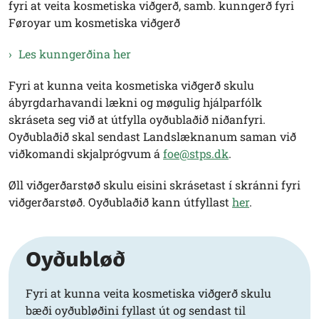
fyri at veita kosmetiska viðgerð, samb. kunngerð fyri
Føroyar um kosmetiska viðgerð
Les kunngerðina her
Fyri at kunna veita kosmetiska viðgerð skulu
ábyrgdarhavandi lækni og møgulig hjálparfólk
skráseta seg við at útfylla oyðublaðið niðanfyri.
Oyðublaðið skal sendast Landslæknanum saman við
viðkomandi skjalprógvum á
foe@stps.dk
.
Øll viðgerðarstøð skulu eisini skrásetast í skránni fyri
viðgerðarstøð. Oyðublaðið kann útfyllast
her
.
Oyðubløð
Fyri at kunna veita kosmetiska viðgerð skulu
bæði oyðubløðini fyllast út og sendast til