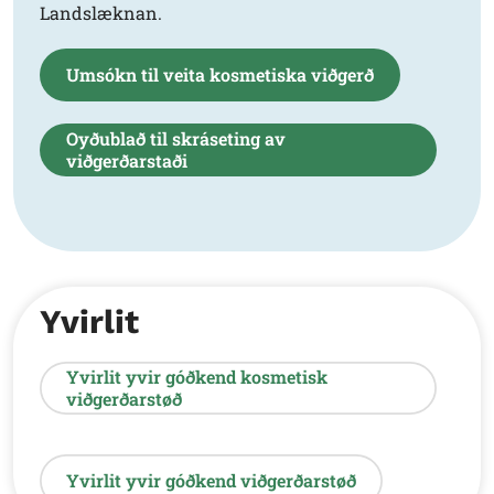
Landslæknan.
Umsókn til veita kosmetiska viðgerð
Oyðublað til skráseting av
viðgerðarstaði
Yvirlit
Yvirlit yvir góðkend kosmetisk
viðgerðarstøð
Yvirlit yvir góðkend viðgerðarstøð