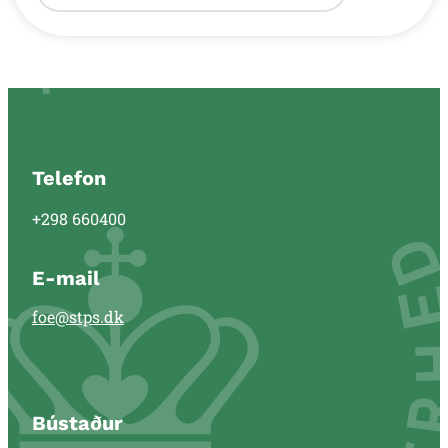
Telefon
+298 660400
E-mail
foe@stps.dk
Bústaður