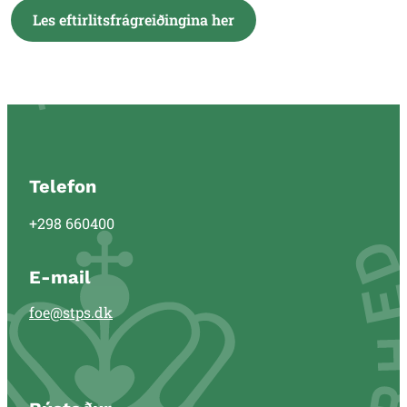
Les eftirlitsfrágreiðingina her
Telefon
+298 660400
E-mail
foe@stps.dk