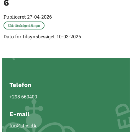
6
Publiceret
27-04-2026
Eftirlitsfrágreiðingar
Dato for tilsynsbesøget: 10-03-2026
Telefon
+298 660400
E-mail
foe@stps.dk