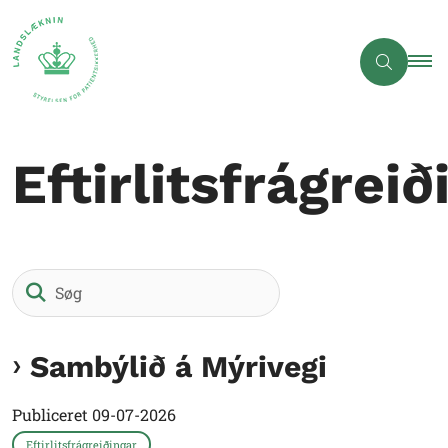
Eftirlitsfrágreið
Søg
Sambýlið á Mýrivegi
Publiceret
09-07-2026
Eftirlitsfrágreiðingar