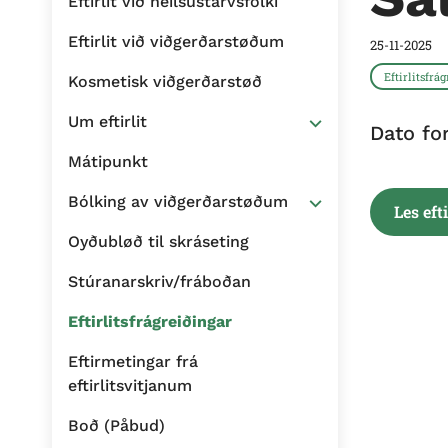
Eftirlit við heilsustarvsfólki
Eftirlit við viðgerðarstøðum
25-11-2025
Eftirlitsfrá
Kosmetisk viðgerðarstøð
Um eftirlit
Dato fo
Mátipunkt
Bólking av viðgerðarstøðum
Les eft
Oyðubløð til skráseting
Stúranarskriv/fráboðan
Eftirlitsfrágreiðingar
Eftirmetingar frá
eftirlitsvitjanum
Boð (Påbud)