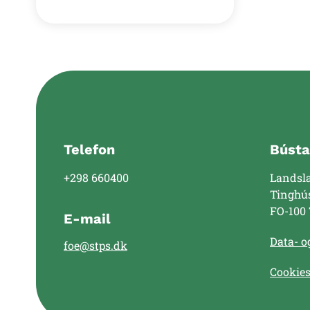
Telefon
Bústa
+298 660400
Landsl
Tinghú
FO-100
E-mail
Data- og
foe@stps.dk
Cookie