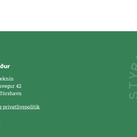
ður
æknin
svegur 42
 Tórshavn
 privatlivspolitik
s