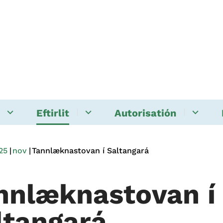
Eftirlit
Autorisatión
25
nov
Tannlæknastovan í Saltangará
nnlæknastovan í
ltangará