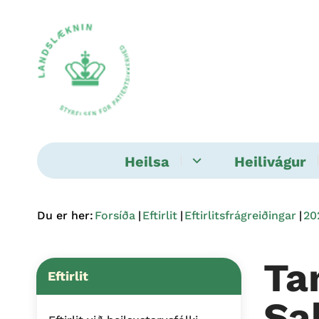
Heilsa
Heilivágur
Du er her:
Forsíða
Eftirlit
Eftirlitsfrágreiðingar
20
Ta
Eftirlit
Sa