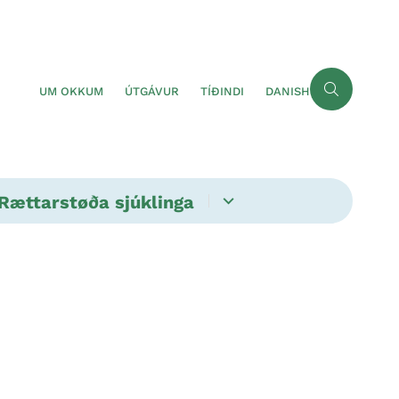
UM OKKUM
ÚTGÁVUR
TÍÐINDI
DANISH
Rættarstøða sjúklinga