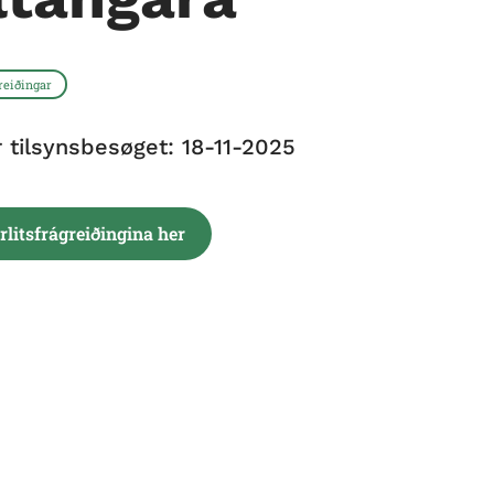
greiðingar
r tilsynsbesøget: 18-11-2025
irlitsfrágreiðingina her