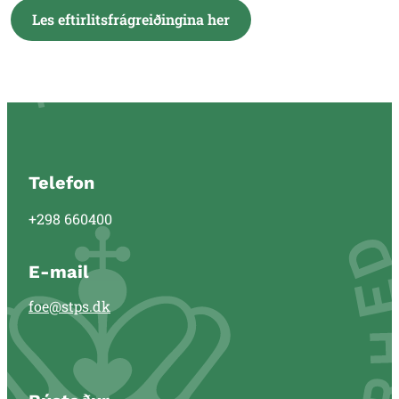
Les eftirlitsfrágreiðingina her
Telefon
+298 660400
E-mail
foe@stps.dk