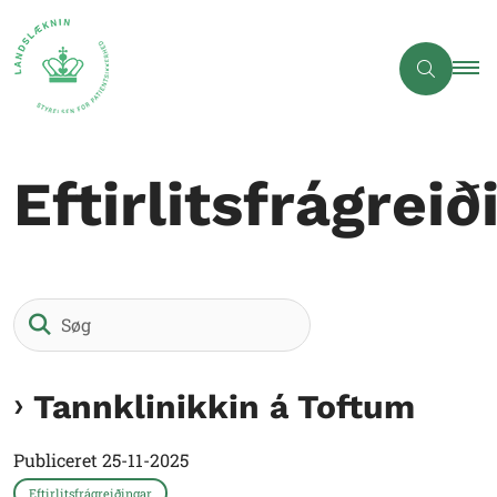
Eftirlitsfrágreið
Søg
Tannklinikkin á Toftum
Publiceret
25-11-2025
Eftirlitsfrágreiðingar