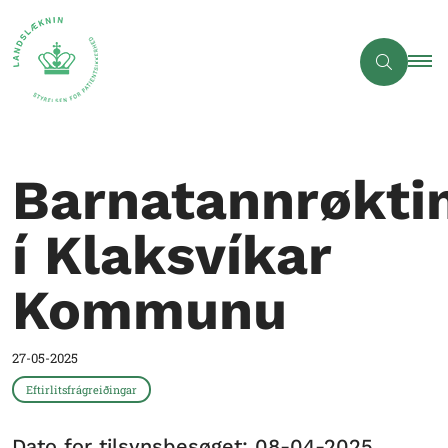
Barnatannrøkti
í Klaksvíkar
Kommunu
27-05-2025
Eftirlitsfrágreiðingar
Dato for tilsynsbesøget: 08-04-2025