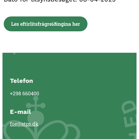
Les eftirlitsfrágreiðingina her
Telefon
+298 660400
E-mail
foe@stps.dk