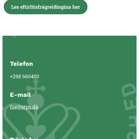
Les eftirlitsfrágreiðingina her
Telefon
+298 660400
E-mail
foe@stps.dk