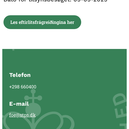
Les eftirlitsfrágreiðingina her
Telefon
+298 660400
E-mail
foe@stps.dk