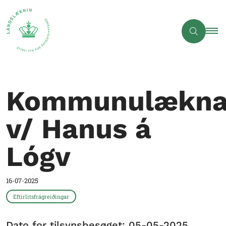
Kommunulæknav
v/ Hanus á
Lógv
16-07-2025
Eftirlitsfrágreiðingar
Dato for tilsynsbesøget: 05-05-2025