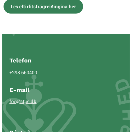
Les eftirlitsfrágreiðingina her
Telefon
+298 660400
E-mail
foe@stps.dk