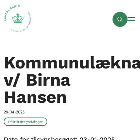
Kommunulæknav
v/ Birna
Hansen
29-04-2025
Eftirlitsfrágreiðingar
Dato for tilsynsbesøget: 23-01-2025