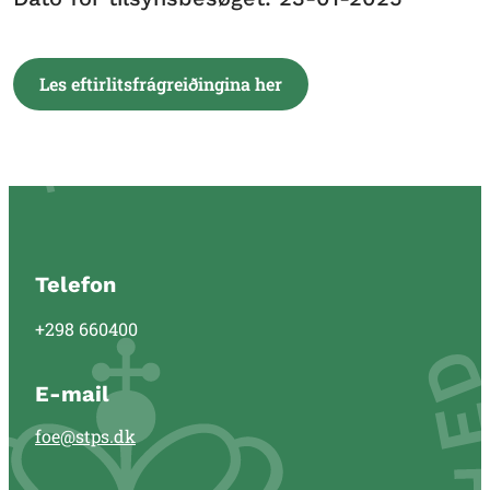
Les eftirlitsfrágreiðingina her
Telefon
+298 660400
E-mail
foe@stps.dk