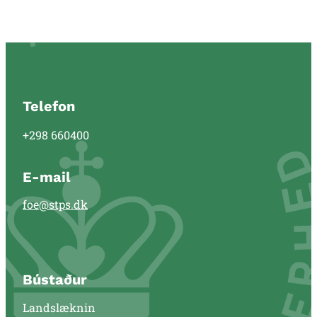
Telefon
+298 660400
E-mail
foe@stps.dk
Bústaður
Landslæknin