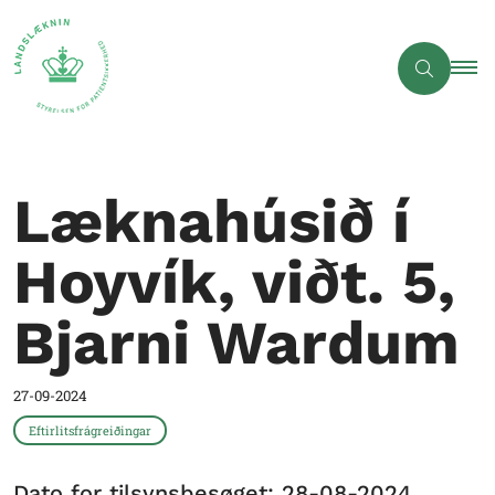
Læknahúsið í
Hoyvík, viðt. 5,
Bjarni Wardum
27-09-2024
Eftirlitsfrágreiðingar
Dato for tilsynsbesøget: 28-08-2024