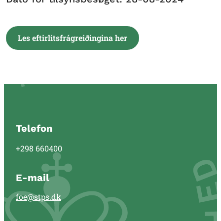
Les eftirlitsfrágreiðingina her
Telefon
+298 660400
E-mail
foe@stps.dk