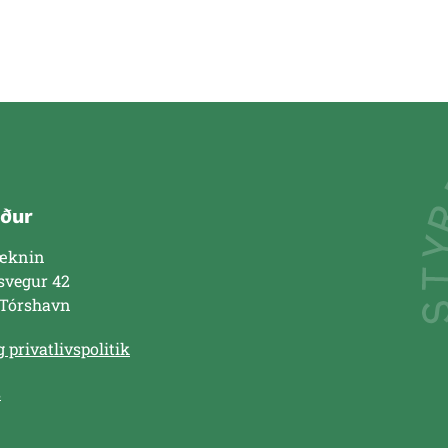
ður
æknin
svegur 42
 Tórshavn
 privatlivspolitik
s