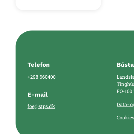
Telefon
Bústa
+298 660400
Landsl
Tinghú
FO-100
E-mail
Data- og
foe@stps.dk
Cookie