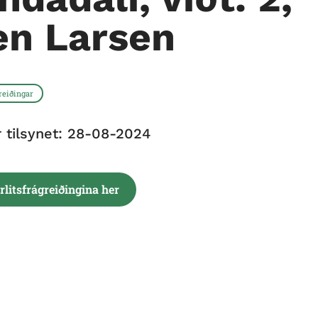
en Larsen
greiðingar
r tilsynet: 28-08-2024
irlitsfrágreiðingina her