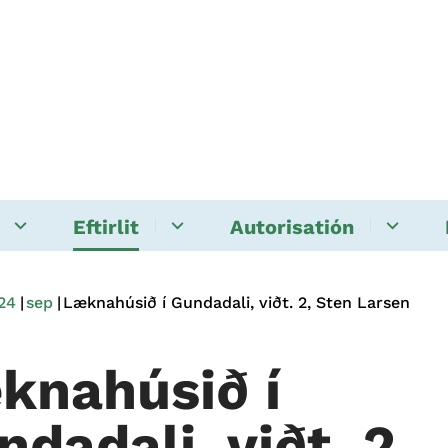
Eftirlit
Autorisatión
24
sep
Læknahúsið í Gundadali, viðt. 2, Sten Larsen
knahúsið í
dadali, viðt. 2,