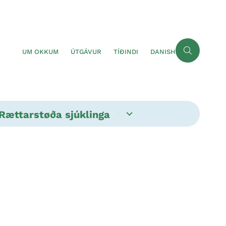
UM OKKUM
ÚTGÁVUR
TÍÐINDI
DANISH
Rættarstøða sjúklinga