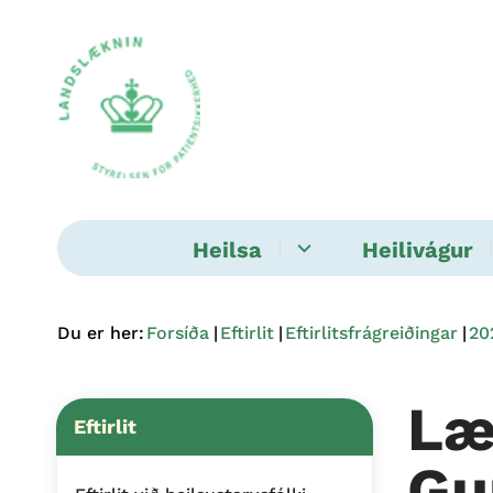
Heilsa
Heilivágur
Du er her:
Forsíða
Eftirlit
Eftirlitsfrágreiðingar
20
Læ
Eftirlit
Gun