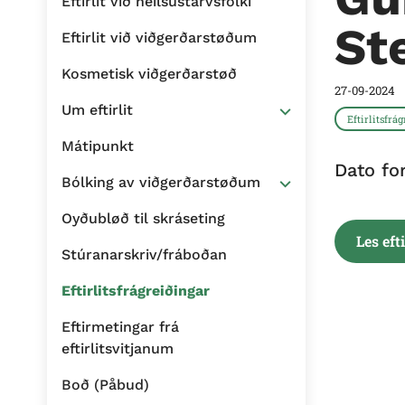
Eftirlit við heilsustarvsfólki
St
Eftirlit við viðgerðarstøðum
Kosmetisk viðgerðarstøð
27-09-2024
Um eftirlit
Eftirlitsfrá
Mátipunkt
Dato fo
Bólking av viðgerðarstøðum
Oyðubløð til skráseting
Les eft
Stúranarskriv/fráboðan
Eftirlitsfrágreiðingar
Eftirmetingar frá
eftirlitsvitjanum
Boð (Påbud)