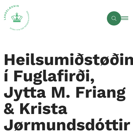
Heilsumiðstøði
í Fuglafirði,
Jytta M. Friang
& Krista
Jørmundsdóttir