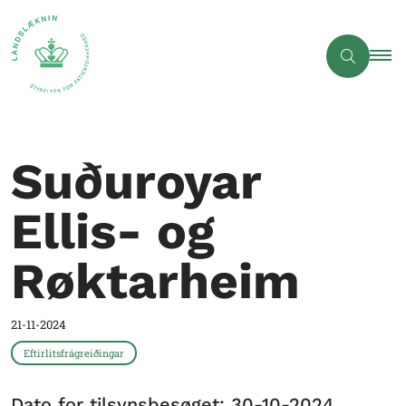
Suðuroyar
Ellis- og
Røktarheim
21-11-2024
Eftirlitsfrágreiðingar
Dato for tilsynsbesøget: 30-10-2024