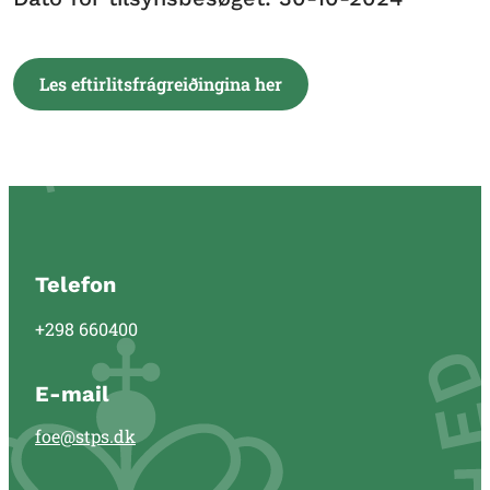
Les eftirlitsfrágreiðingina her
Telefon
+298 660400
E-mail
foe@stps.dk