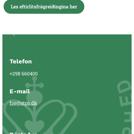
Les eftirlitsfrágreiðingina her
Telefon
+298 660400
E-mail
foe@stps.dk