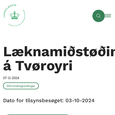
Læknamiðstøði
á Tvøroyri
07-11-2024
Eftirlitsfrágreiðingar
Dato for tilsynsbesøget: 03-10-2024