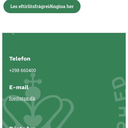
Les eftirlitsfrágreiðingina her
Telefon
+298 660400
E-mail
foe@stps.dk