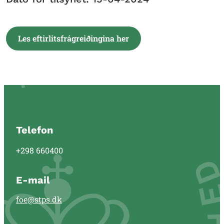
Les eftirlitsfrágreiðingina her
Telefon
+298 660400
E-mail
foe@stps.dk