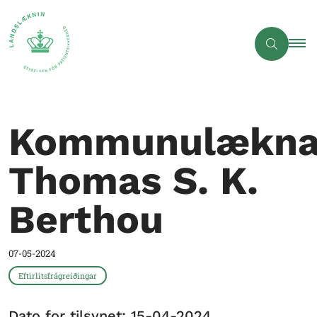
Kommunulæknav
Thomas S. K.
Berthou
07-05-2024
Eftirlitsfrágreiðingar
Dato for tilsynet: 15-04-2024