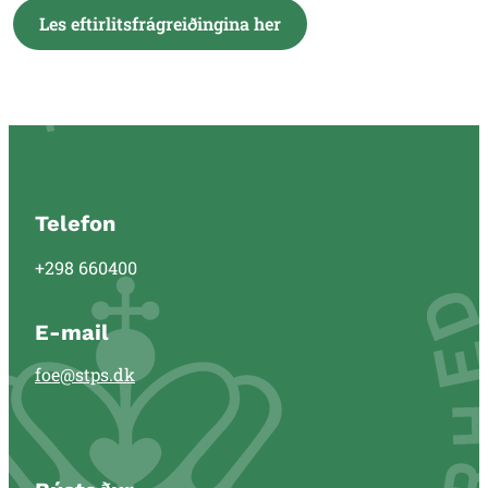
Les eftirlitsfrágreiðingina her
Telefon
+298 660400
E-mail
foe@stps.dk