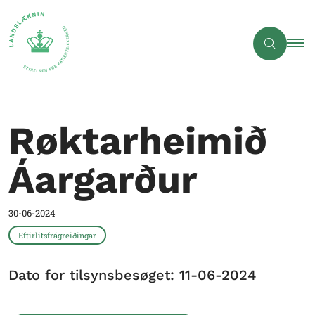
Røktarheimið
Áargarður
30-06-2024
Eftirlitsfrágreiðingar
Dato for tilsynsbesøget: 11-06-2024