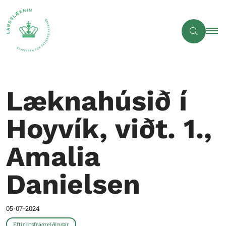
Læknahúsið í
Hoyvík, viðt. 1.,
Amalia
Danielsen
05-07-2024
Eftirlitsfrágreiðingar