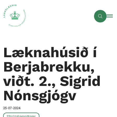
Læknahúsið í
Berjabrekku,
viðt. 2., Sigrid
Nónsgjógv
25-07-2024
Eftirlitsfrágreiðingar