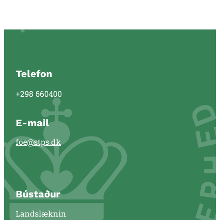
Telefon
+298 660400
E-mail
foe@stps.dk
Bústaður
Landslæknin