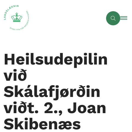
Heilsudepilin
við
Skálafjørðin
viðt. 2., Joan
Skibenæs