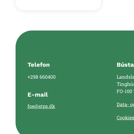
Telefon
Bústa
+298 660400
Landsl
Tinghú
FO-100
E-mail
Data- og
foe@stps.dk
Cookie