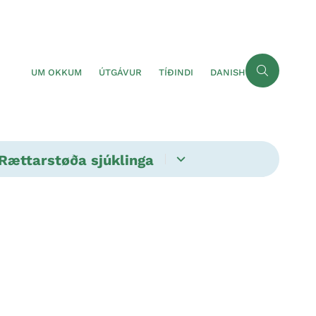
UM OKKUM
ÚTGÁVUR
TÍÐINDI
DANISH
Rættarstøða sjúklinga