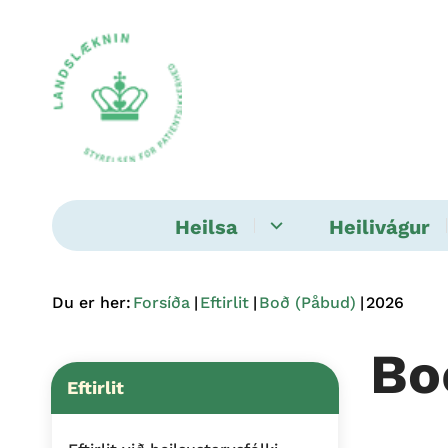
Heilsa
Heilivágur
Du er her:
Forsíða
Eftirlit
Boð (Påbud)
2026
Bo
Eftirlit