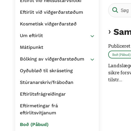
Eftirlit við heilsustarvsfólki
Eftirlit við viðgerðarstøðum
Kosmetisk viðgerðarstøð
Sam
Um eftirlit
Publicere
Mátipunkt
Boð (Påbud)
Bólking av viðgerðarstøðum
Landslæge
Oyðubløð til skráseting
sikre fors
tilstr...
Stúranarskriv/fráboðan
Eftirlitsfrágreiðingar
Eftirmetingar frá
eftirlitsvitjanum
Boð (Påbud)