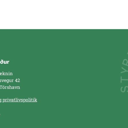
ður
æknin
svegur 42
 Tórshavn
 privatlivspolitik
s