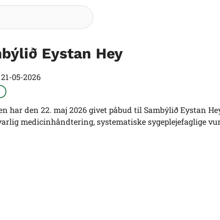
Søg
býlið Eystan Hey
t
21-05-2026
n har den 22. maj 2026 givet påbud til Sambýlið Eystan He
varlig medicinhåndtering, systematiske sygeplejefaglige vu