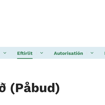
Eftirlit
Autorisatión
ð (Påbud)