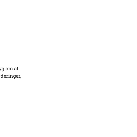
yg om at
rderinger,