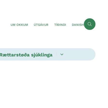
UM OKKUM
ÚTGÁVUR
TÍÐINDI
DANISH
Rættarstøða sjúklinga