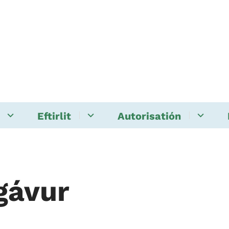
Eftirlit
Autorisatión
gávur