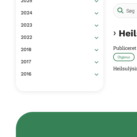
2025
2024
2023
Hei
2022
Publicere
2018
Útgávur
2017
Heilsulýs
2016