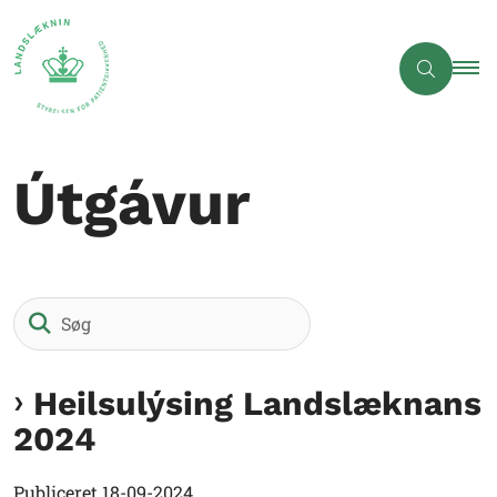
Útgávur
Søg
Heilsulýsing Landslæknans
2024
Publiceret
18-09-2024