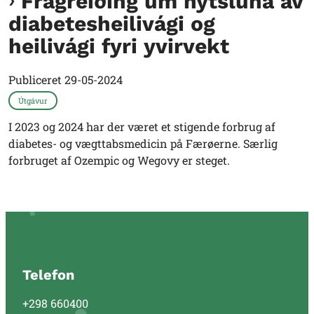
Frágreiðing um nýtsluna av
diabetesheilivági og
heilivági fyri yvirvekt
Publiceret
29-05-2024
Útgávur
I 2023 og 2024 har der været et stigende forbrug af
diabetes- og vægttabsmedicin på Færøerne. Særlig
forbruget af Ozempic og Wegovy er steget.
Telefon
+298 660400