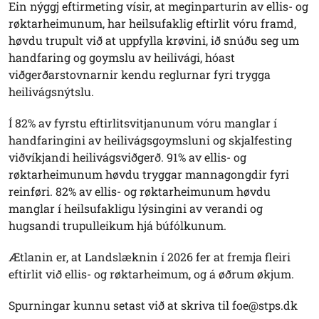
Ein nýggj eftirmeting vísir, at meginparturin av ellis- og
røktarheimunum, har heilsufaklig eftirlit vóru framd,
høvdu trupult við at uppfylla krøvini, ið snúðu seg um
handfaring og goymslu av heilivági, hóast
viðgerðarstovnarnir kendu reglurnar fyri trygga
heilivágsnýtslu.
Í 82% av fyrstu eftirlitsvitjanunum vóru manglar í
handfaringini av heilivágsgoymsluni og skjalfesting
viðvíkjandi heilivágsviðgerð. 91% av ellis- og
røktarheimunum høvdu tryggar mannagongdir fyri
reinføri. 82% av ellis- og røktarheimunum høvdu
manglar í heilsufakligu lýsingini av verandi og
hugsandi trupulleikum hjá búfólkunum.
Ætlanin er, at Landslæknin í 2026 fer at fremja fleiri
eftirlit við ellis- og røktarheimum, og á øðrum økjum.
Spurningar kunnu setast við at skriva til foe@stps.dk