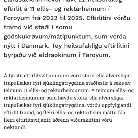
eftirlit á 11 ellis- og røktarheimum í
Føroyum frá 2022 til 2025. Eftirlitini vórðu
framd við støði í somu
góðskukrøvum/mátipunktum, sum verða
nýtt í Danmark. Tey heilsufakligu eftirlitini
byrjaðu við eldraøkinum í Føroyum.
Á fyrstu eftirlitsvitjanunum vóru stórir ella álvarsligir
trupulleikar fyri sjúklingatrygdina staðfestir á seks av
teimum 11 ellis- og røktarheimunum. Á teimum ellis- og
røktarheimunum, sum høvdu stórar ella álvarsligar
trupulleikar fyri sjúklingatrygdina, vórðu uppfylgjandi
eftirlit framd, og fleiri ellis- og røktarheim máttu fáa
fleiri eftirlitsvitjanir, áðrenn viðurskiftini vóru
nøktandi.