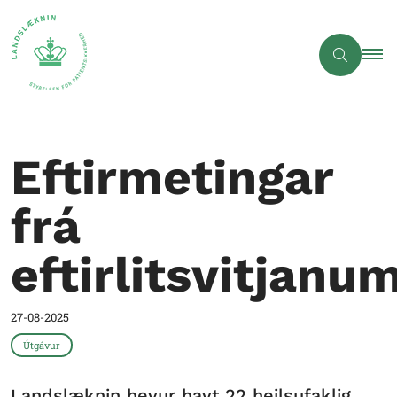
Eftirmetingar
frá
eftirlitsvitjanu
27-08-2025
Útgávur
Landslæknin hevur havt 22 heilsufaklig